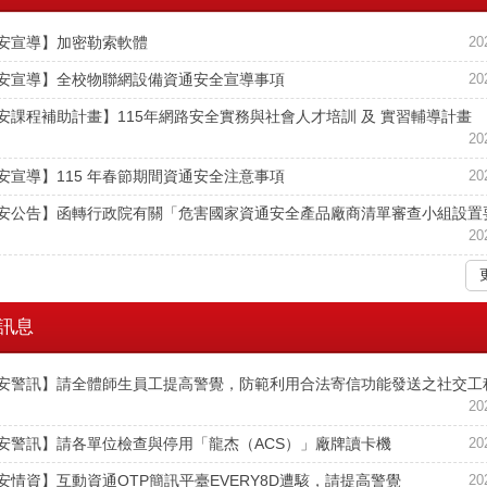
安宣導】加密勒索軟體
20
安宣導】全校物聯網設備資通安全宣導事項
20
安課程補助計畫】115年網路安全實務與社會人才培訓 及 實習輔導計畫
20
安宣導】115 年春節期間資通安全注意事項
20
安公告】函轉行政院有關「危害國家資通安全產品廠商清單審查小組設置
20
訊息
安警訊】請全體師生員工提高警覺，防範利用合法寄信功能發送之社交工
20
安警訊】請各單位檢查與停用「龍杰（ACS）」廠牌讀卡機
20
安情資】互動資通OTP簡訊平臺EVERY8D遭駭，請提高警覺
20