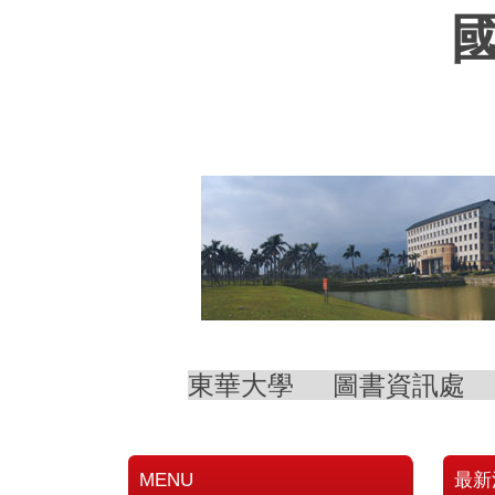
跳
到
主
要
內
容
區
東華大學
圖書資訊處
MENU
最新