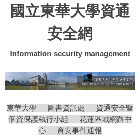
跳
國立東華大學資通
到
主
要
安全網
內
容
區
Information security management
東華大學
圖書資訊處
資通安全暨
個資保護執行小組
花蓮區域網路中
心
資安事件通報