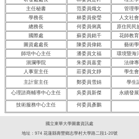
主任秘書
范委員熾文
管理學
學務長
林委員俊瑩
人文社會
總務長
何委員俐真
原住民民
國際處
蘇委員銘千
花師教育
圖資處處長
陳委員偉銘
藝術學
師培中心主任
潘委員文福
環境暨海
洄瀾學院
朱委員嘉雯
法律專
人事室主任
莊委員文靜
學生會
主計室主任
鄭委員雪娟
學生
心理諮商輔導中心主任
吳委員新傑
永續發展
技術服務中心主任
何委員彥鵬
國立東華大學圖書資訊處
地址：974 花蓮縣壽豐鄉志學村大學路二段1-20號