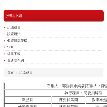
推動小組
組織成員
設置辦法
個資組織架構
SOP
檔案下載
資通安全網
首頁
組織成員
召集人：郭委員永綱/副
召集人：陳
執行秘書：簡委員暐哲
教務長
陳委員鴻圖
教學卓越
研發處處長
林委員楚軒
理工學