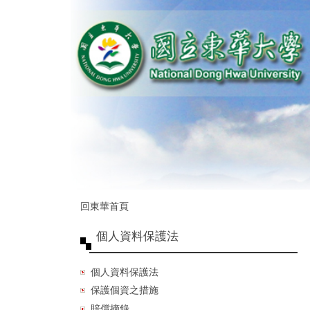
跳
到
主
要
內
容
區
回東華首頁
個人資料保護法
個人資料保護法
保護個資之措施
賠償摘錄