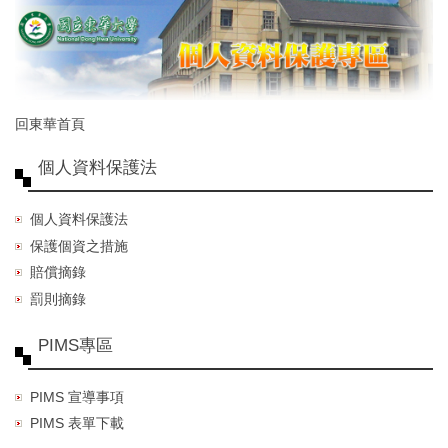
跳
到
主
要
內
容
回東華首頁
區
個人資料保護法
個人資料保護法
保護個資之措施
賠償摘錄
罰則摘錄
PIMS專區
PIMS 宣導事項
PIMS 表單下載