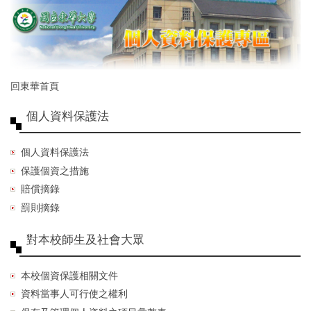
跳
到
主
要
內
容
回東華首頁
區
個人資料保護法
個人資料保護法
保護個資之措施
賠償摘錄
罰則摘錄
對本校師生及社會大眾
本校個資保護相關文件
資料當事人可行使之權利