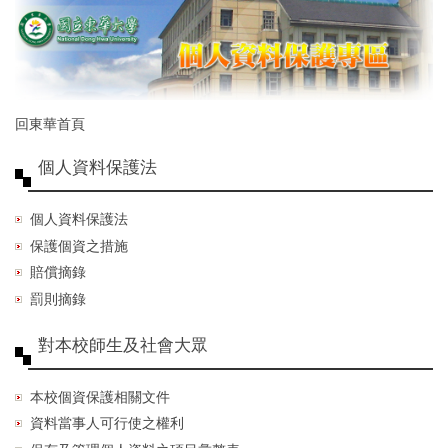
跳
到
主
要
內
容
回東華首頁
區
個人資料保護法
個人資料保護法
保護個資之措施
賠償摘錄
罰則摘錄
對本校師生及社會大眾
本校個資保護相關文件
資料當事人可行使之權利