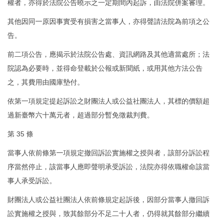
權者，亦得於法院公告曉示之一定期間內起訴，由法院併案審理。
其他因同一原因事實受有損害之當事人，亦得聲請法院為前項之公
告。
前二項公告，應揭示於法院公告處、資訊網路及其他適當處所；法
院認為必要時，並得命登載於公報或新聞紙，或用其他方法公告
之，其費用由國庫墊付。
依第一項規定提起訴訟之財團法人或公益社團法人，其標的價額超
過新臺幣六十萬元者，超過部分暫免徵裁判費。
第 35 條
當事人依前條第一項規定撤回訴訟實施權之授與者，該部分訴訟程
序當然停止，該當事人應即聲明承受訴訟，法院亦得依職權命該當
事人承受訴訟。
財團法人或公益社團法人依前條規定起訴後，因部分當事人撤回訴
訟實施權之授與，致其餘部分不足二十人者，仍得就其餘部分繼續