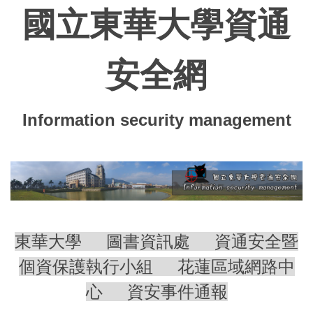
跳
國立東華大學資通
到
主
要
安全網
內
容
區
Information security management
東華大學
圖書資訊處
資通安全暨
個資保護執行小組
花蓮區域網路中
心
資安事件通報