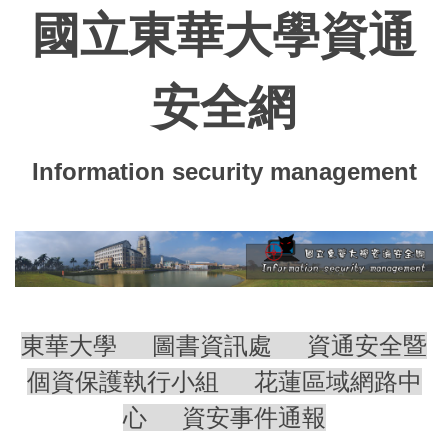
跳
國立東華大學資通
到
主
要
安全網
內
容
區
Information security management
東華大學
圖書資訊處
資通安全暨
個資保護執行小組
花蓮區域網路中
心
資安事件通報