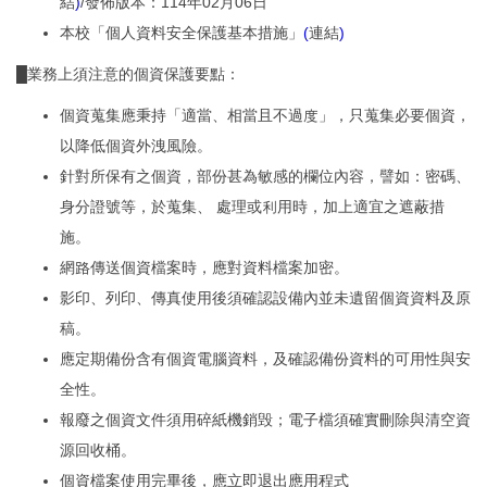
結
)
/發佈版本：114年02月06日
本校「個人資料安全保護基本措施」
(
連結
)
█業務上須注意的個資保護要點：
個資蒐集應秉持「適當、相當且不過度」，只蒐集必要個資，
以降低個資外洩風險。
針對所保有之個資，部份甚為敏感的欄位內容，譬如：密碼、
身分證號等，於蒐集、 處理或利用時，加上適宜之遮蔽措
施。
網路傳送個資檔案時，應對資料檔案加密。
影印、列印、傳真使用後須確認設備內並未遺留個資資料及原
稿。
應定期備份含有個資電腦資料，及確認備份資料的可用性與安
全性。
報廢之個資文件須用碎紙機銷毁；電子檔須確實刪除與清空資
源回收桶。
個資檔案使用完畢後，應立即退出應用程式